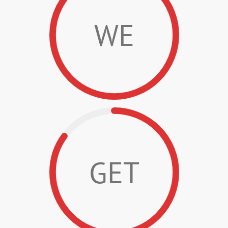
WE
GET