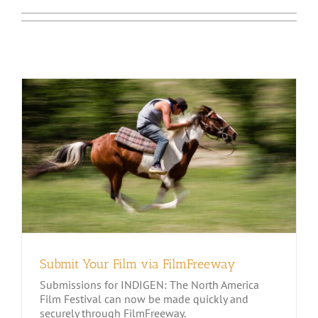
Submit Your Film via
FilmFreeway
Submit Your Film via FilmFreeway
Submissions for INDIGEN: The North America
Film Festival can now be made quickly and
securely through FilmFreeway.