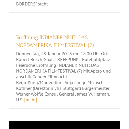
BORDERS" steht
Eröffnung INDIANER NUIT: DAS
NORDAMERIKA FILMFESTIVAL (7)
Donnerstag, 18. Januar 2018 um 18.00 Uhr Ort:
Robert-Bosch-Saal, TREFFPUNKT Rotebühlplatz
Feierliche Eröffnung INDIANER NUIT: DAS
NORDAMERIKA FILMFESTIVAL (7) Mit Apéro und
anschließender Filmnacht
Begrüßung/Moderation: Anja Lange Mikasch-
Köthner (Direktorin vhs Stuttgart) Bürgermeister
Werner Wölfle Consul General James W. Herman,
U.S.
[mehr]