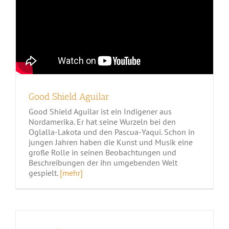
Good Shield Aguilar
Good Shield Aguilar ist ein Indigener aus
Nordamerika. Er hat seine Wurzeln bei den
Oglalla-Lakota und den Pascua-Yaqui. Schon in
jungen Jahren haben die Kunst und Musik eine
große Rolle in seinen Beobachtungen und
Beschreibungen der ihn umgebenden Welt
gespielt.
[mehr]