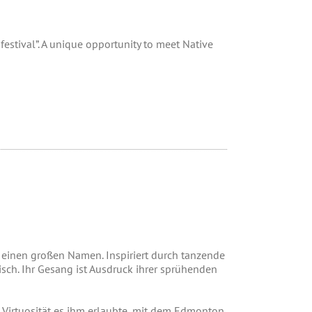
estival”. A unique opportunity to meet Native
 einen großen Namen. Inspiriert durch tanzende
lisch. Ihr Gesang ist Ausdruck ihrer sprühenden
Virtuosität es ihm erlaubte, mit dem Edmonton