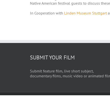
Native American festival guests to discuss thes
In Cooperation with
Linden Museum Stuttgart
a
SUBMIT YOUR FILM
Submit feature film, live short subject,
documentary films, music video or animated fil
© Copyright 2025 by |
INDIGEN: DAS NORDAMERIKA FILMFESTI