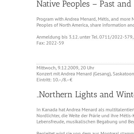
Native Peoples – Past and
Program with Andrea Menard, Métis, and more Nat
Peoples of North America, share information and
Anmeldung bis 3.12. unter Tel. 0711/2022-57
Fax: 2022-59
Mittwoch, 9.12.2009, 20 Uhr
Konzert mit Andrea Menard (Gesang), Saskatoon
Eintritt: 10.–/8.–€
„Northern Lights and Wint
In Kanada hat Andrea Menard als multitalentier
Nordlichter, die Weite der Prärie und ihre Métis
Lebensfreude, musikalischen Begabung und Bege
Begleitet wird sie von dem aus Montreal stamm