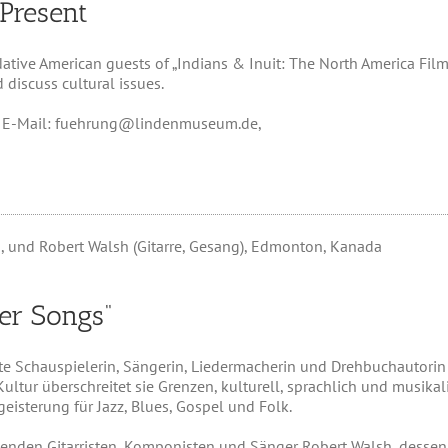
 Present
ive American guests of „Indians & Inuit: The North America Filmf
 discuss cultural issues.
9, E-Mail: fuehrung@lindenmuseum.de,
, und Robert Walsh (Gitarre, Gesang), Edmonton, Kanada
er Songs“
te Schauspielerin, Sängerin, Liedermacherin und Drehbuchautorin
-Kultur überschreitet sie Grenzen, kulturell, sprachlich und musika
isterung für Jazz, Blues, Gospel und Folk.
enden Gitarristen, Komponisten und Sänger Robert Walsh, dessen 