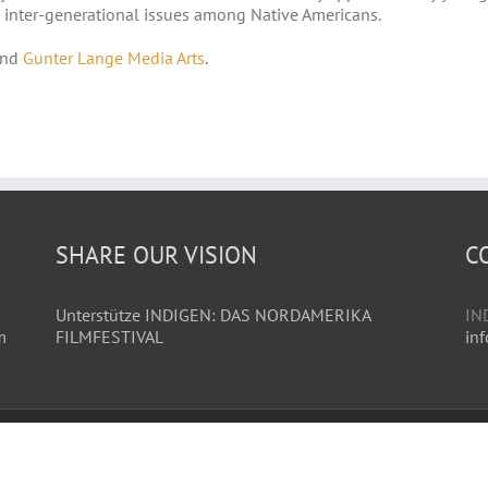
e inter-generational issues among Native Americans.
nd
Gunter Lange Media Arts
.
SHARE OUR VISION
C
Unterstütze INDIGEN: DAS NORDAMERIKA
IN
m
FILMFESTIVAL
in
VAL
|
Impressum
|
Datenschutz