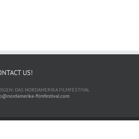
ONTACT US!
DIGEN: DAS NORDAMERIKA FILMFESTIVAL
fo@nordamerika-filmfestival.com
Facebook
YouTube
Instagram