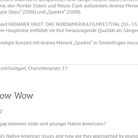
e, den Pointer Sisters und Petula Clark aufzutreten. Andrea Men
ple Steps“ (2006) und „Sparkle“ (2008).
enard INDIANER INUIT: DAS NORDAMERIKA FILMFESTIVAL (10.–13.12.
der Hauptrolle entfaltet sie ihre herausragende Qualität als Sänge
ündigte Konzert mit Andrea Menard „Sparkle“ in Sindelfingen muss 
umStuttgart, Charlottenplatz 17:
 Pow Wow
AZ
 gap between older and younger Native Americans?
y’s Native American issues and how are they approached by young