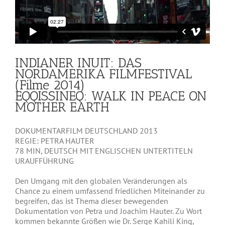
INDIANER INUIT: DAS
NORDAMERIKA FILMFESTIVAL
(Filme 2014)
EQQISSINEQ: WALK IN PEACE ON
MOTHER EARTH
DOKUMENTARFILM DEUTSCHLAND 2013
REGIE: PETRA HAUTER
78 MIN, DEUTSCH MIT ENGLISCHEN UNTERTITELN
URAUFFÜHRUNG
Den Umgang mit den globalen Veränderungen als
Chance zu einem umfassend friedlichen Miteinander zu
begreifen, das ist Thema dieser bewegenden
Dokumentation von Petra und Joachim Hauter. Zu Wort
kommen bekannte Größen wie Dr. Serge Kahili King,