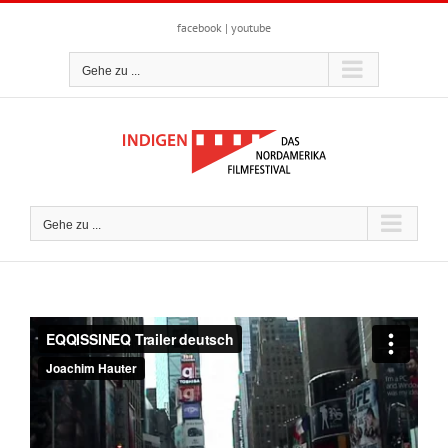
Zum
Inhalt
facebook
|
youtube
springen
Gehe zu ...
Gehe zu ...