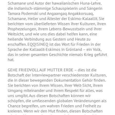
Schamane und Autor der hawaiianischen Huna-Lehre,
die indianisch-stämmige Schauspielerin und Sängerin
Tamara Podemski und Angaangaq Angakkorsuaq,
Schamane, Heiler und Ältester der Eskimo-Kalaallit. Sie
berichten vom überlieferten Wissen ihrer Kulturen, ihren
Prophezeiungen, ihrem Lebens-Bewusstsein und ihrer
Weitsicht, und wie uns dies dabei helfen kann, eine
heilende Verbindung aus Gestern und Heute zu
erschaffen. EQQISINEQ ist das Wort für Frieden in der
Sprache der Kallaalit-Eskimos in Grönland – ein Volk,
das in seiner gesamten Geschichte niemals Krieg geführt
hat.
GEHE FRIEDVOLL AUF MUTTER ERDE – dies ist die
Botschaft der Interviewpartner verschiedenster Kulturen,
die in dieser bewegenden Dokumentation Gehör finden.
Sie berichten von ihrem Wissen, ihrer Welt-Sicht, ihrem
Umgang miteinander und ihrem Respekt für alles, was
uns umgibt. Aus diesen Botschaften können wir
schöpfen, die umfassenden globalen Veränderungen als
Chance begreifen, um wahren Frieden und Freiheit zu
kreieren. Wenn wir den Mut finden, diesen Botschaften