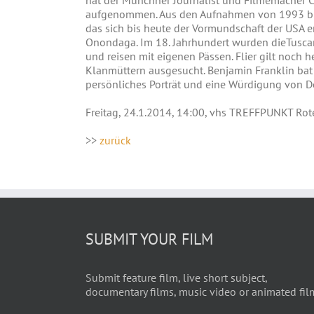
hat der Münchner Journalist und Filmemacher C
aufgenommen. Aus den Aufnahmen von 1993 bis 2
das sich bis heute der Vormundschaft der USA 
Onondaga. Im 18. Jahrhundert wurden dieTuscar
und reisen mit eigenen Pässen. Flier gilt noch 
Klanmüttern ausgesucht. Benjamin Franklin bat d
persönliches Porträt und eine Würdigung von De
Freitag, 24.1.2014, 14:00, vhs TREFFPUNKT Rot
>>
zurück
SUBMIT YOUR FILM
Submit feature film, live short subject,
documentary films, music video or animated fil