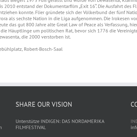
laus Biegert 1973 Fuß gefasst und wurde von Dewasenta, Klanmutt
010 entstand der Dokumentarfilm „Exit 16“. Die Ausfahrt des Fli
entziehen konnte. Flier gründete sich der Völkerbund der fünf Na
ora als sechste Nation in die Liga aufgenommen. Die Irokesen vo
heute das gut 800 Jahre alte Great Law of Peace als Verfassung, 
ie Häuptlinge um politischen Rat, bevor sich 1776 die Vereinigten
wasenta, die 2000 verstorben ist.
ebühlplatz, Robert-Bosch-Saal
SHARE OUR VISION
C
Unterstütze INDIGEN: DAS NORDAMERIKA
IN
m
FILMFESTIVAL
in