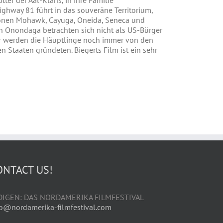
er der Aal-Klans, in ihre Familie
ghway 81 führt in das souveräne Territorium,
tionen Mohawk, Cayuga, Oneida, Seneca und
n Onondaga betrachten sich nicht als US-Bürger
hier werden die Häuptlinge noch immer von den
 Staaten gründeten. Biegerts Film ist ein sehr
ONTACT US!
DIGEN: DAS NORDAMERIKA FILMFESTIVAL
fo@nordamerika-filmfestival.com