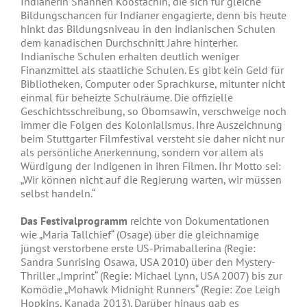
Indianerin Shannen Koostachin, die sich für gleiche
Bildungschancen für Indianer engagierte, denn bis heute
hinkt das Bildungsniveau in den indianischen Schulen
dem kanadischen Durchschnitt Jahre hinterher.
Indianische Schulen erhalten deutlich weniger
Finanzmittel als staatliche Schulen. Es gibt kein Geld für
Bibliotheken, Computer oder Sprachkurse, mitunter nicht
einmal für beheizte Schulräume. Die offizielle
Geschichtsschreibung, so Obomsawin, verschweige noch
immer die Folgen des Kolonialismus. Ihre Auszeichnung
beim Stuttgarter Filmfestival versteht sie daher nicht nur
als persönliche Anerkennung, sondern vor allem als
Würdigung der Indigenen in ihren Filmen. Ihr Motto sei:
„Wir können nicht auf die Regierung warten, wir müssen
selbst handeln.“
Das Festivalprogramm
reichte von Dokumentationen
wie „Maria Tallchief“ (Osage) über die gleichnamige
jüngst verstorbene erste US-Primaballerina (Regie:
Sandra Sunrising Osawa, USA 2010) über den Mystery-
Thriller „Imprint“ (Regie: Michael Lynn, USA 2007) bis zur
Komödie „Mohawk Midnight Runners“ (Regie: Zoe Leigh
Hopkins, Kanada 2013). Darüber hinaus gab es