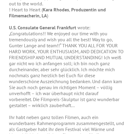
out to the world.
! Heart to Heart (
Kara Rhodes
,
Produzentin und
Filmemacherin, LA
)
U.S. Consulate General Frankfurt
wrote:
„Congratulations!! We enjoyed our time with you
tremendously and wish you all the best! Way to go,
Gunter Lange and team!!“ THANK YOU ALL FOR YOUR
HARD WORK, YOUR ENTHUSIASM, AND DEDICATION TO
FRIENDSHIP AND MUTUAL UNDERSTANDING! Ich weiß
gar nicht wo ich anfangen soll; ich bin noch ganz
durcheinander, aber sehr glücklich. Ich möchte mich
nochmals ganz herzlich bei Euch für diese
wunderschöne Auszeichnung bedanken. Und dann kam
Sie auch noch genau im richtigen Moment – völlig
unverhofft – ich war überhaupt nicht darauf
vorbereitet. Die Filmpreis-Skulptur ist ganz wunderbar
gestaltet – wirklich zauberhaft…
Ihr habt neben ganz tollen Filmen, auch ein
wunderbares Rahmenprogramm zusammengestellt, und
als Gastgeber habt ihr dem Festival viel Wärme und