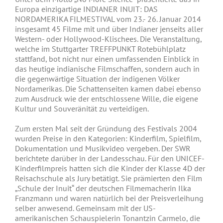
Europa einzigartige INDIANER INUIT: DAS
NORDAMERIKA FILMESTIVAL vom 23.- 26. Januar 2014
insgesamt 45 Filme mit und über Indianer jenseits aller
Western- oder Hollywood-Klischees. Die Veranstaltung,
welche im Stuttgarter TREFFPUNKT Rotebühlplatz
stattfand, bot nicht nur einen umfassenden Einblick in
das heutige indianische Filmschaffen, sondern auch in
die gegenwärtige Situation der indigenen Völker
Nordamerikas. Die Schattenseiten kamen dabei ebenso
zum Ausdruck wie der entschlossene Wille, die eigene
Kultur und Souveränität zu verteidigen.
Zum ersten Mal seit der Gründung des Festivals 2004
wurden Preise in den Kategorien: Kinderfilm, Spielfilm,
Dokumentation und Musikvideo vergeben. Der SWR
berichtete darüber in der Landesschau. Für den UNICEF-
Kinderfilmpreis hatten sich die Kinder der Klasse 4D der
Reisachschule als Jury betätigt. Sie prämierten den Film
„Schule der Inuit“ der deutschen Filmemacherin Ilka
Franzmann und waren natürlich bei der Preisverleihung
selber anwesend. Gemeinsam mit der US-
amerikanischen Schauspielerin Tonantzin Carmelo, die