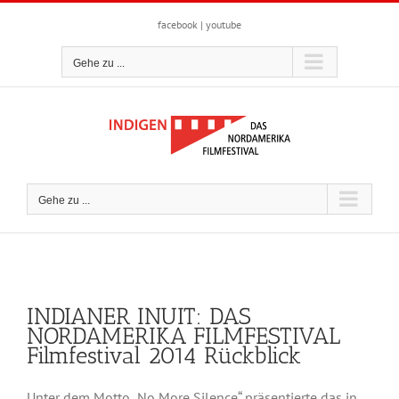
Zum
Inhalt
facebook
|
youtube
springen
Gehe zu ...
Gehe zu ...
INDIANER INUIT: DAS
NORDAMERIKA FILMFESTIVAL
Filmfestival 2014 Rückblick
Unter dem Motto „No More Silence“ präsentierte das in