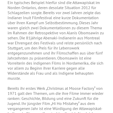
Ein typisches Beispiel hierfür sind die Attawapiskat im
Norden Ontarios, deren desolate Situation 2012 für
Schlagzeilen sorgte. Bereits vor zwei Jahren zeigte das
Indianer Inuit Filmfestival eine kurze Dokumentation
über ihren Kampf um Selbstbestimmung. Dieses Jahr
waren gleich zwei Dokumentationen zu diesem Thema
im Rahmen der Retrospektive von Alanis Obomsawin zu
sehen. Die 81jährige Abenaki-Indianerin aus Montreal
war Ehrengast des Festivals und reiste persönlich nach
Stuttgart, um den Preis für ihr Lebenswerk
entgegenzunehmen und ihr Filmschaffen aus über fünf
Jahrzehnten zu präsentieren. Obomsawin ist eine
Vorreiterin des indigenen Films in Nordamerika, die sich
vor allem zu Beginn ihrer Karriere gegen alle
Widerstände als Frau und als Indigene behaupten
musste.
Bereits ihr erstes Werk „Christmas at Moose Factory“ von
1971 galt den Themen, um die ihre Filme immer wieder
ranken: Geschichte, Bildung und eine Zukunft für die
Jugend. Ihr jüngster Film „Hi Ho Mistahey“ aus dem
vergangenen Jahr ist eine Würdigung der Attawapiskat-