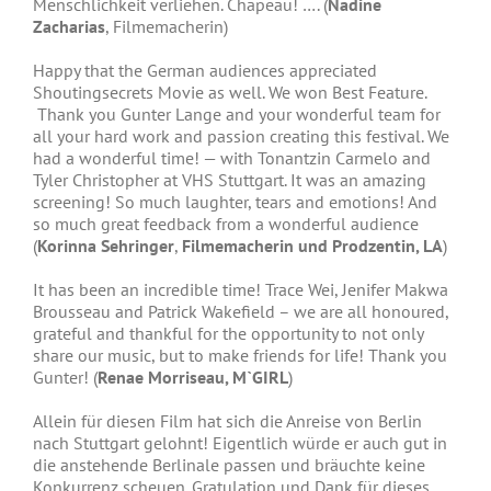
Menschlichkeit verliehen. Chapeau! …. (
Nadine
Zacharias
, Filmemacherin)
Happy that the German audiences appreciated
Shoutingsecrets Movie as well. We won Best Feature.
Thank you Gunter Lange and your wonderful team for
all your hard work and passion creating this festival. We
had a wonderful time! — with Tonantzin Carmelo and
Tyler Christopher at VHS Stuttgart. It was an amazing
screening! So much laughter, tears and emotions! And
so much great feedback from a wonderful audience
(
Korinna Sehringer
,
Filmemacherin und Prodzentin, LA
)
It has been an incredible time! Trace Wei, Jenifer Makwa
Brousseau and Patrick Wakefield – we are all honoured,
grateful and thankful for the opportunity to not only
share our music, but to make friends for life! Thank you
Gunter! (
Renae Morriseau, M`GIRL
)
Allein für diesen Film hat sich die Anreise von Berlin
nach Stuttgart gelohnt! Eigentlich würde er auch gut in
die anstehende Berlinale passen und bräuchte keine
Konkurrenz scheuen. Gratulation und Dank für dieses