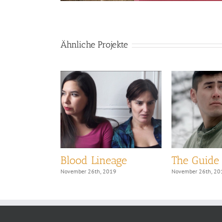
Ähnliche Projekte
Blood Lineage
The Guide
19
November 26th, 2019
November 26th, 20