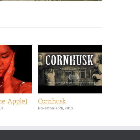
e Apple)
Cornhusk
Blood Lin
19
November 26th, 2019
November 26th, 20