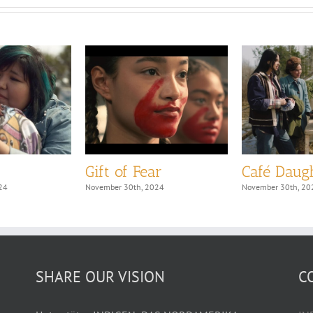
Gift of Fear
Café Daug
24
November 30th, 2024
November 30th, 20
SHARE OUR VISION
C