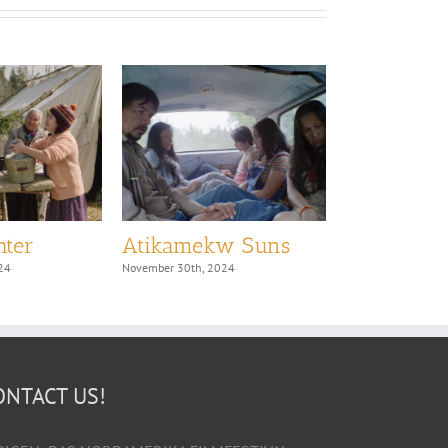
hter
Atikamekw Suns
Rosie
24
November 30th, 2024
November 30th, 20
ONTACT US!