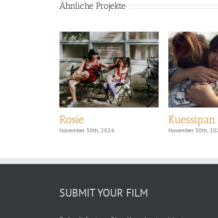
Ähnliche Projekte
w Suns
Rosie
Kuessipan
24
November 30th, 2024
November 30th, 20
SUBMIT YOUR FILM