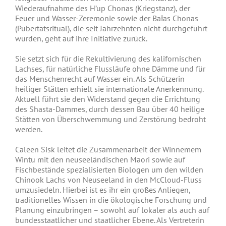
Wiederaufnahme des H’up Chonas (Kriegstanz), der
Feuer und Wasser-Zeremonie sowie der BaƗas Chonas
(Pubertätsritual), die seit Jahrzehnten nicht durchgeführt
wurden, geht auf ihre Initiative zurück.
Sie setzt sich für die Rekultivierung des kalifornischen
Lachses, für natürliche Flussläufe ohne Dämme und für
das Menschenrecht auf Wasser ein. Als Schützerin
heiliger Stätten erhielt sie internationale Anerkennung.
Aktuell führt sie den Widerstand gegen die Errichtung
des Shasta-Dammes, durch dessen Bau über 40 heilige
Stätten von Überschwemmung und Zerstörung bedroht
werden.
Caleen Sisk leitet die Zusammenarbeit der Winnemem
Wintu mit den neuseeländischen Maori sowie auf
Fischbestände spezialisierten Biologen um den wilden
Chinook Lachs von Neuseeland in den McCloud-Fluss
umzusiedeln. Hierbei ist es ihr ein großes Anliegen,
traditionelles Wissen in die ökologische Forschung und
Planung einzubringen – sowohl auf lokaler als auch auf
bundesstaatlicher und staatlicher Ebene. Als Vertreterin