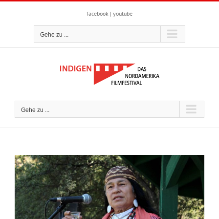
Zum
Inhalt
facebook
|
youtube
springen
Gehe zu ...
Gehe zu ...