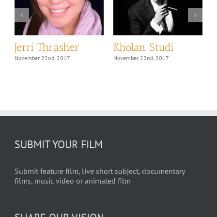
Jerri Thrasher
Kholan Studi
November 22nd, 2017
November 22nd, 2017
N
SUBMIT YOUR FILM
Submit feature film, live short subject, documentary
films, music video or animated film