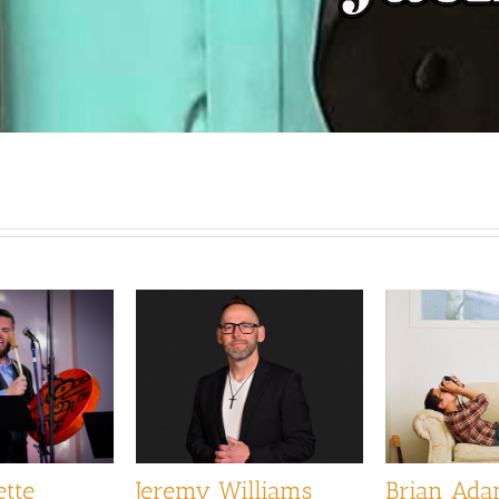
ette
Jeremy Williams
Brian Ad