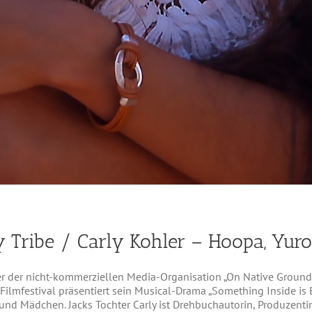
y Tribe / Carly Kohler – Hoopa, Yuro
 der nicht-kommerziellen Media-Organisation „On Native Ground“,
lmfestival präsentiert sein Musical-Drama „Something Inside is B
nd Mädchen. Jacks Tochter Carly ist Drehbuchautorin, Produzenti