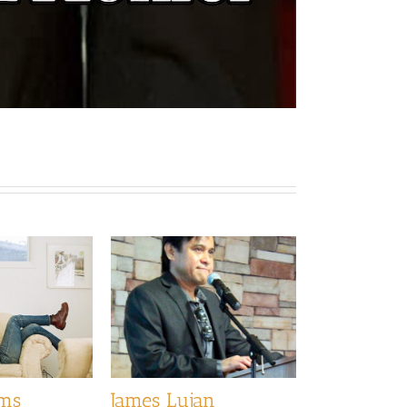
ams
James Lujan