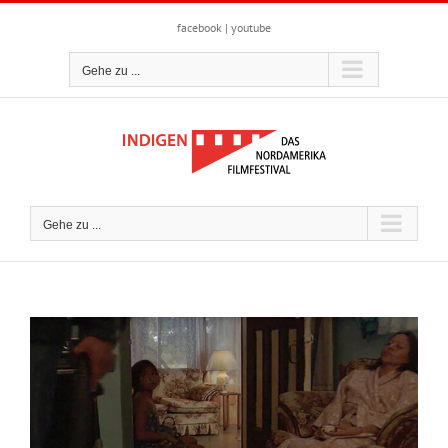
Zum
Inhalt
facebook
|
youtube
springen
Gehe zu ...
Gehe zu ...