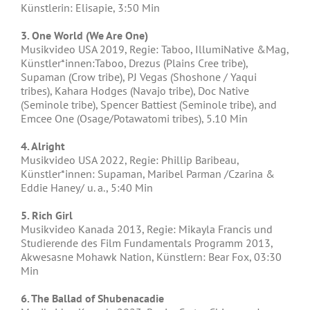
Künstlerin: Elisapie, 3:50 Min
3. One World (We Are One)
Musikvideo USA 2019, Regie: Taboo, IllumiNative &Mag,
Künstler*innen:Taboo, Drezus (Plains Cree tribe),
Supaman (Crow tribe), PJ Vegas (Shoshone / Yaqui
tribes), Kahara Hodges (Navajo tribe), Doc Native
(Seminole tribe), Spencer Battiest (Seminole tribe), and
Emcee One (Osage/Potawatomi tribes), 5.10 Min
4. Alright
Musikvideo USA 2022, Regie: Phillip Baribeau,
Künstler*innen: Supaman, Maribel Parman /Czarina &
Eddie Haney/ u. a., 5:40 Min
5. Rich Girl
Musikvideo Kanada 2013, Regie: Mikayla Francis und
Studierende des Film Fundamentals Programm 2013,
Akwesasne Mohawk Nation, Künstlern: Bear Fox, 03:30
Min
6. The Ballad of Shubenacadie