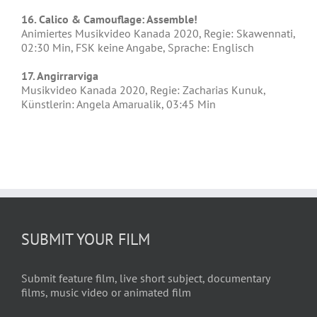
16. Calico & Camouflage: Assemble!
Animiertes Musikvideo Kanada 2020, Regie: Skawennati,
02:30 Min, FSK keine Angabe, Sprache: Englisch
17. Angirrarviga
Musikvideo Kanada 2020, Regie: Zacharias Kunuk,
Künstlerin: Angela Amarualik, 03:45 Min
SUBMIT YOUR FILM
Submit feature film, live short subject, documentary
films, music video or animated film