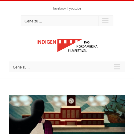
Zum
Inhalt
facebook
|
youtube
springen
Gehe zu ...
Gehe zu ...