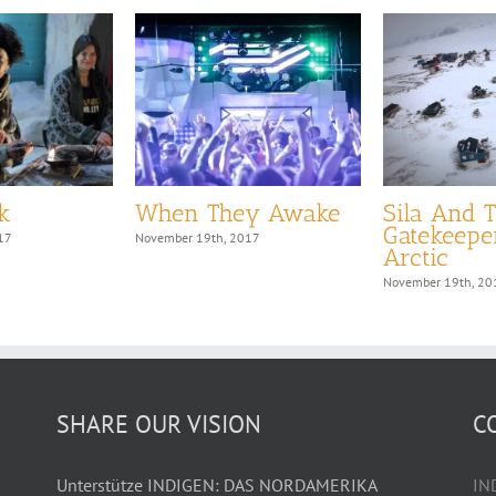
k
When They Awake
Sila And 
Gatekeepe
17
November 19th, 2017
Arctic
November 19th, 20
SHARE OUR VISION
C
Unterstütze INDIGEN: DAS NORDAMERIKA
IN