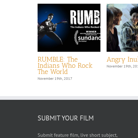
RUMBLE: The
Angry Inu
Indians Who Rock
17
November 19th, 20
The World
November 19th, 2017
SUBMIT YOUR FILM
Submit feature film, live short subject,