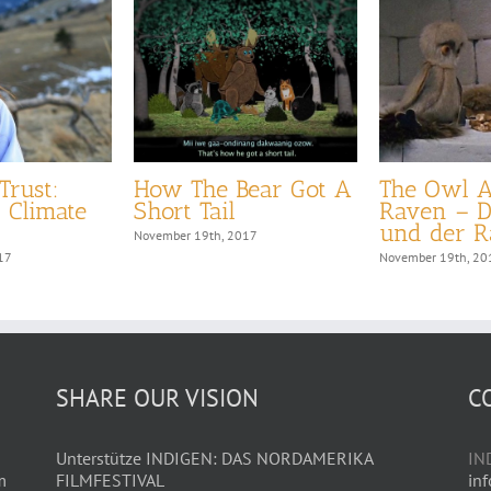
Trust:
How The Bear Got A
The Owl 
r Climate
Short Tail
Raven – D
und der R
November 19th, 2017
17
November 19th, 20
SHARE OUR VISION
C
Unterstütze INDIGEN: DAS NORDAMERIKA
IN
m
FILMFESTIVAL
in