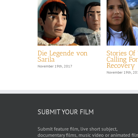
ain of
Die Legende von
Stories Of 
Sarila
Calling Fo
Recovery
17
November 19th, 2017
November 19th, 20
SUBMIT YOUR FILM
Submit feature film, live short subject,
documentary films, music video or animated fil