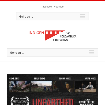
Zum
Inhalt
facebook
|
youtube
springen
Gehe zu ...
Gehe zu ...