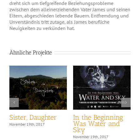
dreht sich um tiefgreifende Beziehungsprobleme
zwischen dem alleinerziehenden Vater James und seinen
Eltern, abgeschieden lebende Bauern. Entfremdung und
Unverständnis tritt zutage, als James berufliche
Neuigkeiten zu verkünden hat.
Ähnliche Projekte
Sister, Daughter
In the Beginning
L
Was Water and
November 19th, 2017
N
Sky
November 19th, 2017