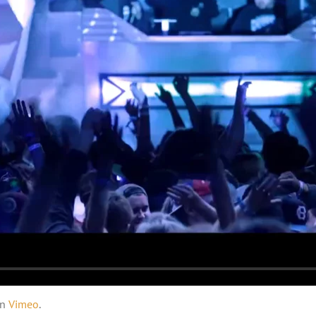
n
Vimeo
.