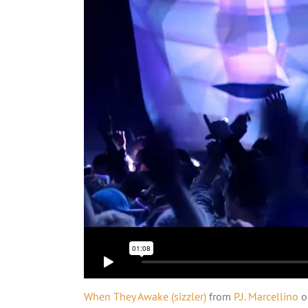
When They Awake (sizzler)
from
P.J. Marcellino
o