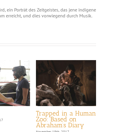
, ein Porträt des Zeitgeistes, das jene indigene
m erreicht, und dies vorwiegend durch Musik.
Trapped in a Human
RUMBLE: 
Zoo: Based on
Indians W
17
Abraham’s Diary
The World
November 19th, 2017
November 19th, 20