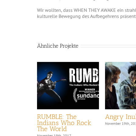
Wir wollten, dass WHEN THEY AWAKE ein strahlend
kulturelle Bewegung des Aufbegehrens präsenti
Ähnliche Projekte
n a Human
RUMBLE: The
Angry Inu
d on
Indians Who Rock
November 19th, 20
 Diary
The World
17
November 19th, 2017