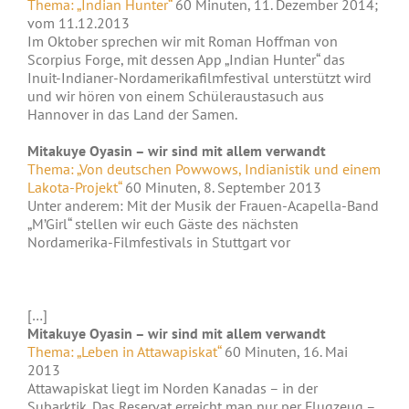
Thema: „Indian Hunter“
60 Minuten, 11. Dezember 2014;
vom 11.12.2013
Im Oktober sprechen wir mit Roman Hoffman von
Scorpius Forge, mit dessen App „Indian Hunter“ das
Inuit-Indianer-Nordamerikafilmfestival unterstützt wird
und wir hören von einem Schüleraustasuch aus
Hannover in das Land der Samen.
Mitakuye Oyasin – wir sind mit allem verwandt
Thema: „Von deutschen Powwows, Indianistik und einem
Lakota-Projekt“
60 Minuten, 8. September 2013
Unter anderem: Mit der Musik der Frauen-Acapella-Band
„M’Girl“ stellen wir euch Gäste des nächsten
Nordamerika-Filmfestivals in Stuttgart vor
[…]
Mitakuye Oyasin – wir sind mit allem verwandt
Thema: „Leben in Attawapiskat“
60 Minuten, 16. Mai
2013
Attawapiskat liegt im Norden Kanadas – in der
Subarktik. Das Reservat erreicht man nur per Flugzeug –