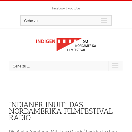
Zum
Inhalt
facebook
|
youtube
springen
Gehe zu ...
Gehe zu ...
INDIANER INUIT: DAS
NORDAMERIKA FILMFESTIVAL
RADIO
Die Radio-Sendung „Mitakuye Oyasin“ berichtet schon