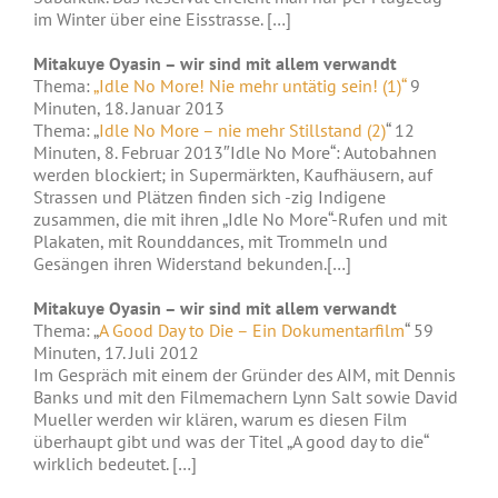
im Winter über eine Eisstrasse. […]
Mitakuye Oyasin – wir sind mit allem verwandt
Thema:
„Idle No More! Nie mehr untätig sein! (1)“
9
Minuten, 18. Januar 2013
Thema: „
Idle No More – nie mehr Stillstand (2)
“ 12
Minuten, 8. Februar 2013″Idle No More“: Autobahnen
werden blockiert; in Supermärkten, Kaufhäusern, auf
Strassen und Plätzen finden sich -zig Indigene
zusammen, die mit ihren „Idle No More“-Rufen und mit
Plakaten, mit Rounddances, mit Trommeln und
Gesängen ihren Widerstand bekunden.[…]
Mitakuye Oyasin – wir sind mit allem verwandt
Thema: „
A Good Day to Die – Ein Dokumentarfilm
“ 59
Minuten, 17. Juli 2012
Im Gespräch mit einem der Gründer des AIM, mit Dennis
Banks und mit den Filmemachern Lynn Salt sowie David
Mueller werden wir klären, warum es diesen Film
überhaupt gibt und was der Titel „A good day to die“
wirklich bedeutet. […]