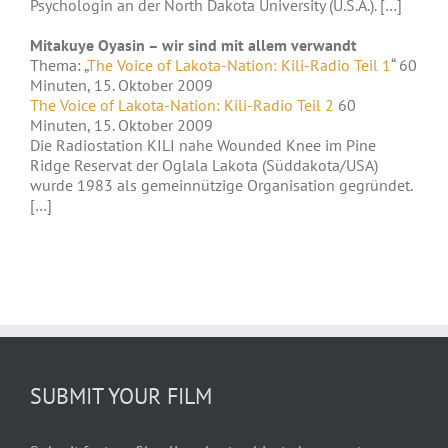
Psychologin an der North Dakota University (U.S.A.). […]
Mitakuye Oyasin – wir sind mit allem verwandt
Thema: „
The Voice of Lakota-Nation: Kili-Radio Teil 1
“ 60
Minuten, 15. Oktober 2009
The Voice of Lakota-Nation: Kili-Radio Teil 2
60
Minuten, 15. Oktober 2009
Die Radiostation KILI nahe Wounded Knee im Pine
Ridge Reservat der Oglala Lakota (Süddakota/USA)
wurde 1983 als gemeinnützige Organisation gegründet.
[…]
SUBMIT YOUR FILM