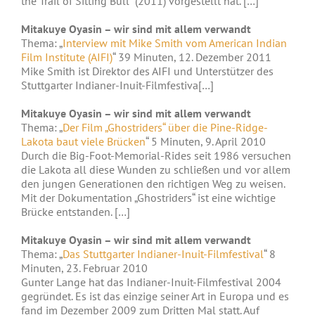
the Trail of Sitting Bull“ (2011) vorgestellt hat. […]
Mitakuye Oyasin – wir sind mit allem verwandt
Thema: „
Interview mit Mike Smith vom American Indian
Film Institute (AIFI)
“ 39 Minuten, 12. Dezember 2011
Mike Smith ist Direktor des AIFI und Unterstützer des
Stuttgarter Indianer-Inuit-Filmfestiva[…]
Mitakuye Oyasin – wir sind mit allem verwandt
Thema: „
Der Film „Ghostriders“ über die Pine-Ridge-
Lakota baut viele Brücken
“ 5 Minuten, 9. April 2010
Durch die Big-Foot-Memorial-Rides seit 1986 versuchen
die Lakota all diese Wunden zu schließen und vor allem
den jungen Generationen den richtigen Weg zu weisen.
Mit der Dokumentation „Ghostriders“ ist eine wichtige
Brücke entstanden. […]
Mitakuye Oyasin – wir sind mit allem verwandt
Thema: „
Das Stuttgarter Indianer-Inuit-Filmfestival
“ 8
Minuten, 23. Februar 2010
Gunter Lange hat das Indianer-Inuit-Filmfestival 2004
gegründet. Es ist das einzige seiner Art in Europa und es
fand im Dezember 2009 zum Dritten Mal statt. Auf