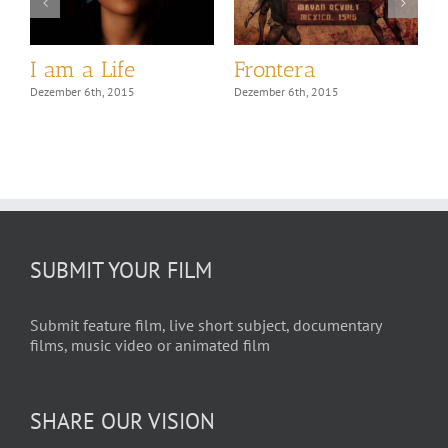
e
I am a Life
Frontera
P
Dezember 6th, 2015
Dezember 6th, 2015
D
SUBMIT YOUR FILM
Submit feature film, live short subject, documentary
films, music video or animated film
SHARE OUR VISION