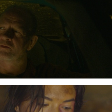
„kwêskosîw“ (she whistles)