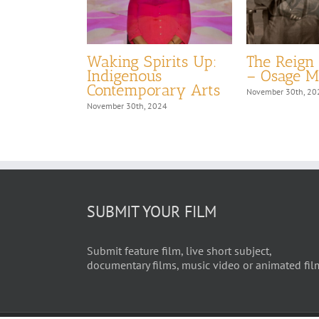
Waking Spirits Up:
The Reign 
Indigenous
– Osage M
24
Contemporary Arts
November 30th, 20
November 30th, 2024
SUBMIT YOUR FILM
Submit feature film, live short subject,
documentary films, music video or animated fil