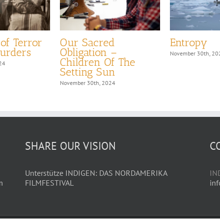
of Terror
Our Sacred
Entropy
urders
Obligation –
November 30th, 20
Children Of The
24
Setting Sun
November 30th, 2024
SHARE OUR VISION
C
Unterstütze INDIGEN: DAS NORDAMERIKA
IN
m
FILMFESTIVAL
in