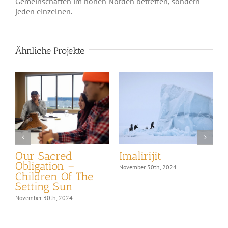
Gemeinschaften im hohen Norden betreffen, sondern
jeden einzelnen.
Ähnliche Projekte
Our Sacred
Imalirijit
Obligation –
November 30th, 2024
Children Of The
Setting Sun
o
November 30th, 2024
N