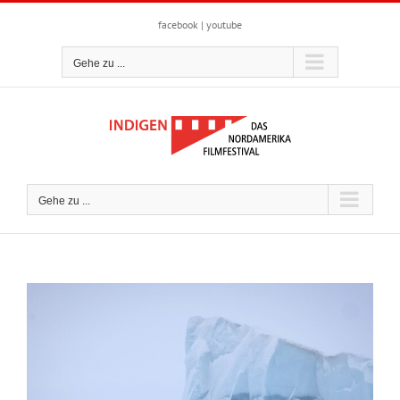
Zum
Inhalt
facebook
|
youtube
springen
Gehe zu ...
Gehe zu ...