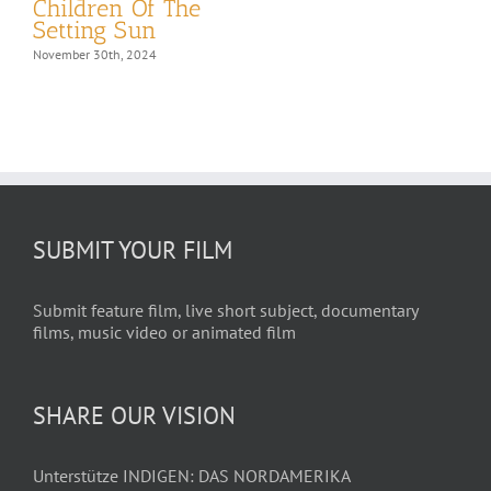
Children Of The
Setting Sun
o
November 30th, 2024
N
SUBMIT YOUR FILM
Submit feature film, live short subject, documentary
films, music video or animated film
SHARE OUR VISION
Unterstütze INDIGEN: DAS NORDAMERIKA