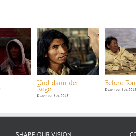
Und dann der
Before To
Regen
5
Dezember 6th, 201
Dezember 6th, 2015
SHARE OUR VISION
C