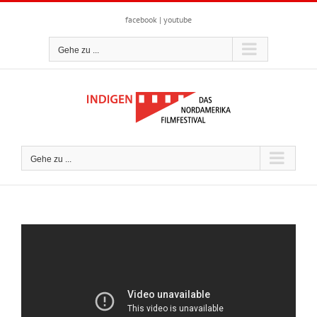
Zum
Inhalt
facebook
|
youtube
springen
Gehe zu ...
Gehe zu ...