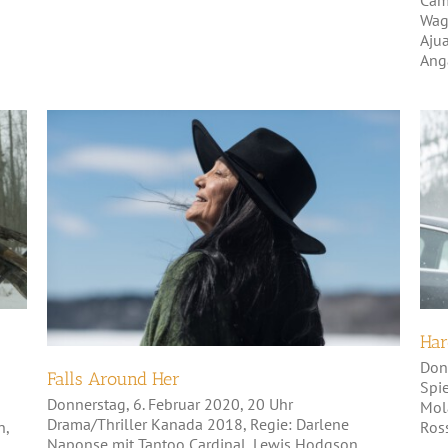
Waga
Ajua
Ang
Falls Around Her
Har
Don
Falls Around Her
Spie
Donnerstag, 6. Februar 2020, 20 Uhr
Mol
Drama/Thriller Kanada 2018, Regie: Darlene
n,
Ros
Naponse mit Tantoo Cardinal, Lewis Hodgson,