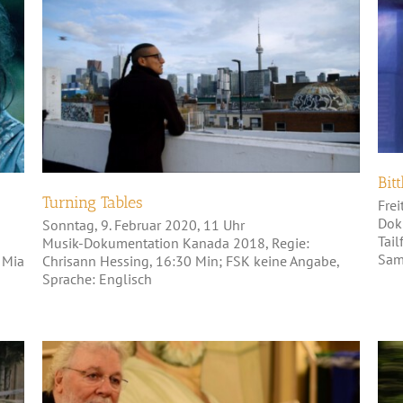
Turning Tables
Bit
Turning Tables
Frei
Dok
Sonntag, 9. Februar 2020, 11 Uhr
Tail
Musik-Dokumentation Kanada 2018, Regie:
Sami
 Mia
Chrisann Hessing, 16:30 Min; FSK keine Angabe,
Sprache: Englisch