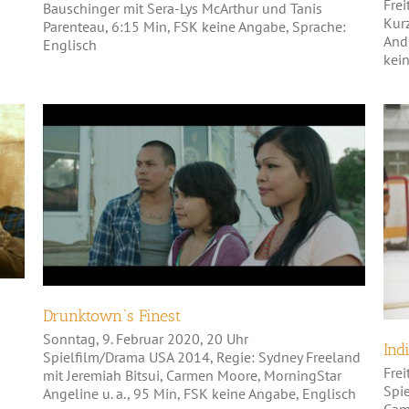
Frei
Bauschinger mit Sera-Lys McArthur und Tanis
Kur
Parenteau, 6:15 Min, FSK keine Angabe, Sprache:
Andr
Englisch
kei
Drunktown`s Finest
Drunktown`s Finest
Sonntag, 9. Februar 2020, 20 Uhr
Ind
Spielfilm/Drama USA 2014, Regie: Sydney Freeland
Frei
mit Jeremiah Bitsui, Carmen Moore, MorningStar
Spi
Angeline u. a., 95 Min, FSK keine Angabe, Englisch
Cam