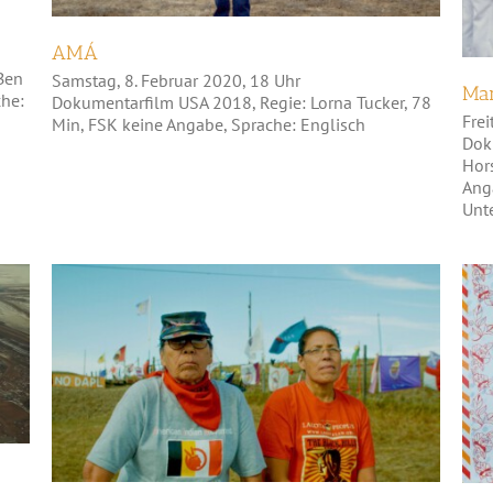
AMÁ
Ben
Samstag, 8. Februar 2020, 18 Uhr
Man
che:
Dokumentarfilm USA 2018, Regie: Lorna Tucker, 78
Frei
Min, FSK keine Angabe, Sprache: Englisch
Dok
Hor
Ang
Unte
Warrior Women