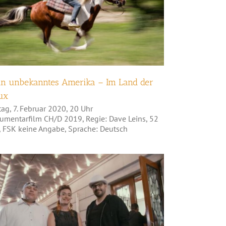
Mein unbekanntes Amerika –
Im Land der Sioux
n unbekanntes Amerika – Im Land der
ux
tag, 7. Februar 2020, 20 Uhr
umentarfilm CH/D 2019, Regie: Dave Leins, 52
, FSK keine Angabe, Sprache: Deutsch
Teweikan Revived: Spotlight
on First Nations Music