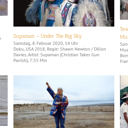
Tew
Supaman – Under The Big Sky
Mu
a
Samstag, 8. Februar 2020, 14 Uhr
Son
Doku, USA 2018, Regie: Shawn Newton / Dillon
Mus
Davies, Artist: Supaman (Christian Takes Gun
Bom
Parrish), 7:55 Min
Fran
AMÁ