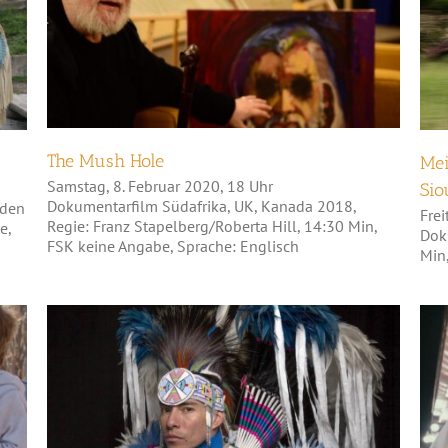
The Mush Hole
The Mush Hole
Mei
Samstag, 8. Februar 2020, 18 Uhr
Sio
Dokumentarfilm Südafrika, UK, Kanada 2018,
yden
Frei
Regie: Franz Stapelberg/Roberta Hill, 14:30 Min,
e,
Dok
FSK keine Angabe, Sprache: Englisch
Min
Supaman – Under The Big
Sky