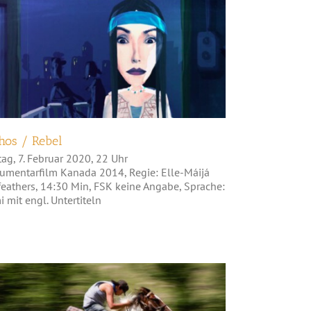
Bitthos / Rebel
thos / Rebel
tag, 7. Februar 2020, 22 Uhr
umentarfilm Kanada 2014, Regie: Elle-Máijá
feathers, 14:30 Min, FSK keine Angabe, Sprache:
 mit engl. Untertiteln