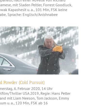
mese, mit Sladen Peltier, Forrest Goodluck,
wak Kapashesit u. a., 101 Min, FSK keine
abe, Sprache: Englisch/Anishnabee
Hard Powder (Cold Pursuit)
d Powder (Cold Pursuit)
nerstag, 6. Februar 2020, 14 Uhr
lfilm/Thriller USA 2019, Regie: Hans Petter
and mit Liam Neeson, Tom Jackson, Emmy
sum u. a., 120 Min, FSK ab 16